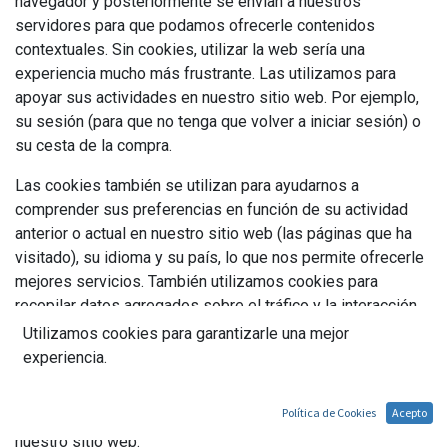
navegador y posteriormente se envían a nuestros
servidores para que podamos ofrecerle contenidos
contextuales. Sin cookies, utilizar la web sería una
experiencia mucho más frustrante. Las utilizamos para
apoyar sus actividades en nuestro sitio web. Por ejemplo,
su sesión (para que no tenga que volver a iniciar sesión) o
su cesta de la compra.
Las cookies también se utilizan para ayudarnos a
comprender sus preferencias en función de su actividad
anterior o actual en nuestro sitio web (las páginas que ha
visitado), su idioma y su país, lo que nos permite ofrecerle
mejores servicios. También utilizamos cookies para
recopilar datos agregados sobre el tráfico y la interacción
en el sitio web, de modo que podamos ofrecer mejores
Utilizamos cookies para garantizarle una mejor
experiencias y herramientas en el futuro.
experiencia.
A continuación encontrará un resumen de las cookies que
Política de Cookies
Acepto
pueden almacenarse en su dispositivo cuando visita
nuestro sitio web: